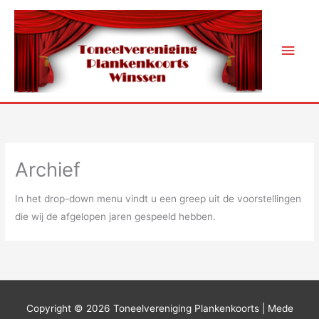
Ga
naar
de
Hoo
inhoud
Archief
In het drop-down menu vindt u een greep uit de voorstellingen
die wij de afgelopen jaren gespeeld hebben.
Copyright © 2026
Toneelvereniging Plankenkoorts
| Mede